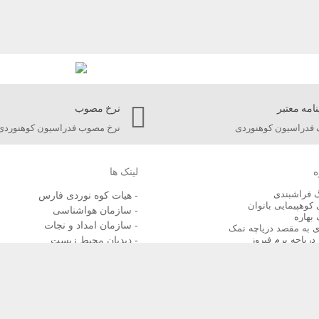
نامه معتبر
نرخ مصوب
فدراسیون کوهنوردی
نرخ مصوب فدراسیون کوهنوردی
ه
لینک ها
گ فراشبندی
- هیات کوه نوردی فارس
 کوهپیمایی بانوان
- سازمان هواشناسی
 بهاره
- سازمان امداد و نجات
 به مقصد دریاچه نمک
دریاچه برم فیروز
- دیدبان محیط زیست
امر
- اتحادیه جهانی کوه نوردی
- سازمان هلال احمر ایران
- فدراسیون پزشکی ورزشی ج.ا.ا