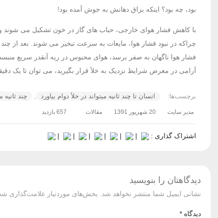
بود، چه بود؟ اینکه بزاق دهانش به جوش آمده بود!
با کاهش فشار هوای خارجی، حباب های گاز در خون تشکیل می شوند و ط
چراکه در نبود فشار هوا، مایعات به سرعت تبخیر می شوند. بعد از چن
فشار هوا ناگهان به صفر برسد، هوای محبوس در ریه آنقدر سریع منبسط 
آرامی در معرض شرایط نزدیک به خلأ قرار بگیرید، می توان تا یک دقیق
برچسب‌ها:
انسان تا چند ثانیه میتواند در خلأ دوام بیاورد
,
چند ثانیه م
مدیر سایت
20 شهریور 1391
مقالات
657 بازدید
اشتراک گذاری :
|
|
|
|
|
|
دیدگاهتان را بنویسید
نشانی ایمیل شما منتشر نخواهد شد.
بخش‌های موردنیاز علامت‌گذاری شده
دیدگاه
*