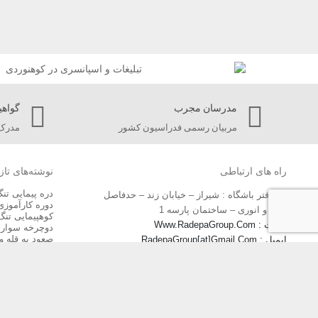
مدرسان مجرب
گواهی
مربیان رسمی فدراسیون کشور
مدرک 
راه های ارتباطی
نوشته‌های تاز
دره پیمایی تن
دفتر باشگاه : شیراز – خیابان زند – حدفاصل
دوره کارآموزی
خیام و انوری – ساختمان پارسه 1
کوهپیمایی تنگ
سایت : Www.RadepaGroup.Com
دوچرخه سواری
صعود به قله و 
ایمیل : RadepaGroup[at]Gmail.Com
صعود به قله ت
📲 : 09175556932