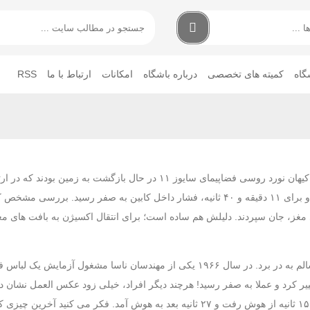
گاه
کمیته های تخصصی
درباره باشگاه
امکانات
ارتباط با ما
RSS
کیلومتری از سطح زمین، دریچه کنترل فشار کابین دچار نقص فنی شد و برای ۱۱ دقیقه و ۴۰ ثانیه، فشار داخل کابین به صف
افت های مغز، جان سپردند. دلیلش هم ساده است؛ برای انتقال اکسیژن به بافت های م
البته اگر شرایط خلأ برای زمان محدودتری اتفاق بیفتد، می توان جان سالم به در برد. در سال ۱۹۶۶ یکی از مهندسان ناسا م
شار اتاق به شرایط مشابه ارتفاع ۳۶٫۵ کیلومتری تغییر کرد و عملا به صفر رسید! هرچند دیگر افراد، خیلی زود عکس العمل
کمتر از ۳۰ ثانیه به حالت عادی برگرداندند، اما این مهندس بعد از ۱۲ تا ۱۵ ثانیه از هوش رفت و ۲۷ ثانیه بعد به هوش آمد. فکر 