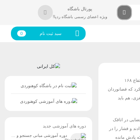
پورتال باشگاه
ویژه اعضای رسمی باشگاه ردپا!
سبد ثبت نام
0
متاسفانه پاسخ دقیقی برای این پرسش وجود ندارد. در سال ۱۹۷۱ سه کیهان نورد روسی فضاپیمای سایوز ۱۱ در حال بازگشت به زمین بودند که در ارتفاع ۱۶۸
ر رسید. بررسی مشخص کرد که فضانوردان
غزی، هم باید
شغول آزمایش یک لباس فضایی در اتاقک
دوره های آموزشی جدید
 نشان دادند و فشار را در
دوره آموزشی مبانی جستجو و نجات در کوهستان (ویژه آقایان و بانوان) زمان برگزاری: پنج‌شنبه و جمعه، ۸ و ۹ مردادماه
می کنید آخرین چیزی که یادش مانده